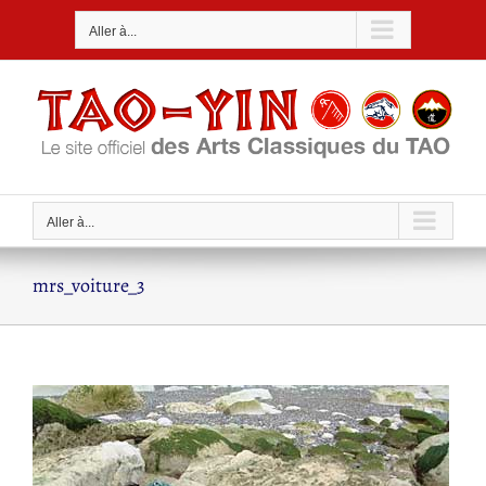
Passer
Aller à...
au
contenu
Aller à...
mrs_voiture_3