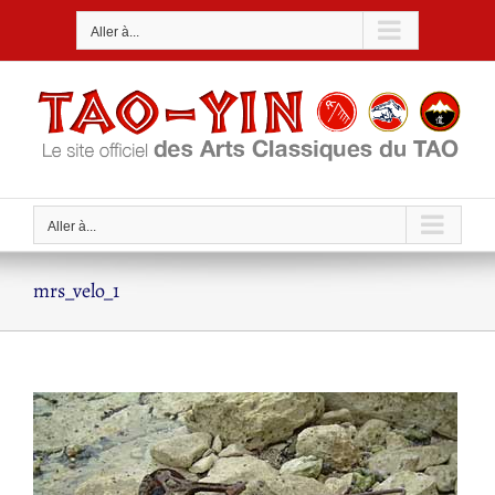
Passer
Aller à...
au
contenu
Aller à...
mrs_velo_1