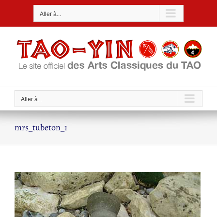
Passer
Aller à...
au
contenu
Aller à...
mrs_tubeton_1