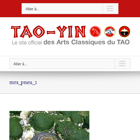
Passer
Aller à...
au
contenu
Aller à...
mrs_pneu_1