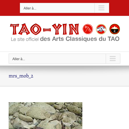
Passer
Aller à...
au
contenu
Aller à...
mrs_mob_2