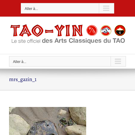
Passer
Aller à...
au
contenu
Aller à...
mrs_gazin_1