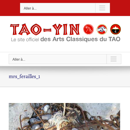
Passer
Aller à...
au
contenu
Aller à...
mrs_ferailles_1