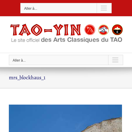
Passer
Aller à...
au
contenu
Aller à...
mrs_blockhaus_1