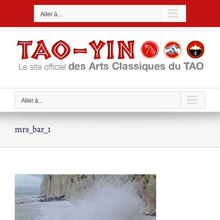
Passer
Aller à...
au
contenu
Aller à...
mrs_bar_1