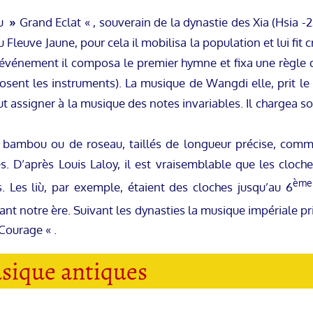
du
»
Grand Eclat « , souverain de la dynastie des Xia (Hsia -2
 Fleuve Jaune, pour cela il mobilisa la population et lui fit 
t événement il composa le premier hymne et fixa une règle
posent les instruments). La musique de Wangdi elle, prit le 
ut assigner à la musique des notes invariables. Il chargea so
e bambou ou de roseau, taillés de longueur précise, comme
. D’après Louis Laloy, il est vraisemblable que les cloch
ème
 Les liù, par exemple, étaient des cloches jusqu’au 6
ant notre ère. Suivant les dynasties la musique impériale p
Courage « .
sique antiques