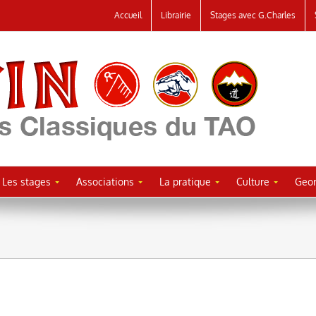
Accueil
Librairie
Stages avec G.Charles
Les stages
Associations
La pratique
Culture
Geor