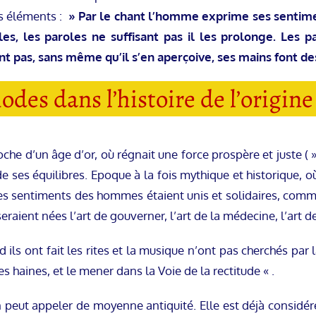
s éléments :
» Par le chant l’homme exprime ses sentimen
les, les paroles ne suffisant pas il les prolonge. Les p
 pas, sans même qu’il s’en aperçoive, ses mains font des
des dans l’histoire de l’origine
che d’un âge d’or, où régnait une force prospère et juste (
 de ses équilibres. Epoque à la fois mythique et historique
les sentiments des hommes étaient unis et solidaires, comme 
seraient nées l’art de gouverner, l’art de la médecine, l’art 
nd ils ont fait les rites et la musique n’ont pas cherchés par
s haines, et le mener dans la Voie de la rectitude « .
 peut appeler de moyenne antiquité. Elle est déjà consi