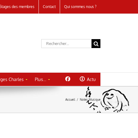
Stages des membres
Contact
Qui sommes nous ?
Rechercher:
ges Charles
Plus…
Actu
Accueil
/
Notes Musique