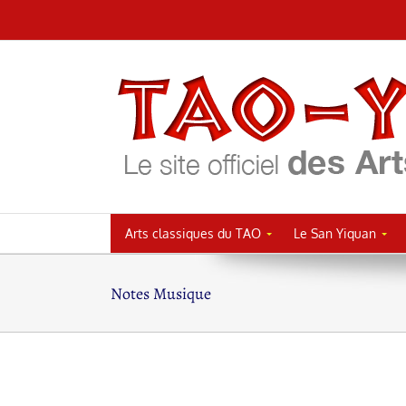
Passer
au
contenu
Arts classiques du TAO
Le San Yiquan
Notes Musique