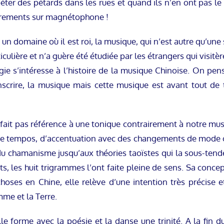
éter des pétards dans les rues et quand ils n’en ont pas le d
strements sur magnétophone !
n domaine où il est roi, la musique, qui n’est autre qu’une
iculière et n’a guère été étudiée par les étrangers qui visitèr
e s’intéresse à l’histoire de la musique Chinoise. On pens
scrire, la musique mais cette musique est avant tout de t
 fait pas référence à une tonique contrairement à notre musi
 de tempos, d’accentuation avec des changements de mode ou 
u chamanisme jusqu’aux théories taoïstes qui la sous-tendent
ents, les huit trigrammes l’ont faite pleine de sens. Sa conc
ses en Chine, elle relève d’une intention très précise et
mme et la Terre.
le forme avec la poésie et la danse une trinité. A la fin du