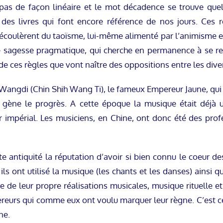
 pas de façon linéaire et le mot décadence se trouve qu
es livres qui font encore référence de nos jours. Ces re
écoulèrent du taoïsme, lui-même alimenté par l’animisme e
sagesse pragmatique, qui cherche en permanence à se ret
de ces règles que vont naître des oppositions entre les dive
Wangdi (Chin Shih Wang Ti), le fameux Empereur Jaune, qui va
i gène le progrès. A cette époque la musique était déjà un
r impérial. Les musiciens, en Chine, ont donc été des pr
e antiquité la réputation d’avoir si bien connu le coeur d
 ils ont utilisé la musique (les chants et les danses) ainsi q
e de leur propre réalisations musicales, musique rituelle et é
pereurs qui comme eux ont voulu marquer leur règne. C’est c
ne.