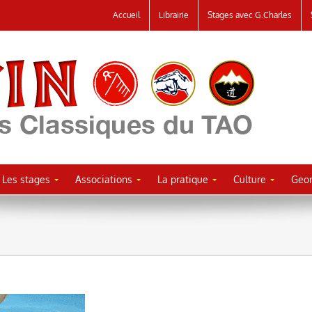
Accueil
Librairie
Stages avec G.Charles
Les stages
Associations
La pratique
Culture
Geor