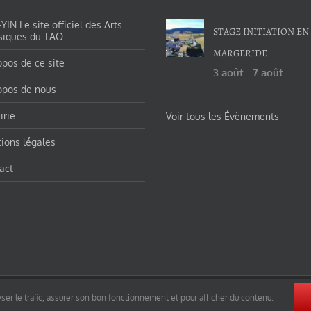
IN Le site officiel des Arts
STAGE INITIATION EN
siques du TAO
MARGERIDE
opos de ce site
3 août
-
7 août
opos de nous
irie
Voir tous les Évènements
ions légales
act
orges-charles/ et https://tao-yin.fr/san-yiquan-le-poing-des-trois-harmonies/ sous licence Creative Commons Pater
ser le trafic, assurer son bon fonctionnement et pour afficher du contenu.