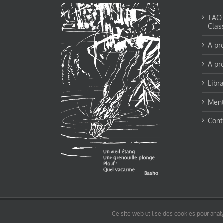
TAO-Y
Clas
A pr
A pr
Libra
Ment
Cont
© tao-yin.co © TAO-YIN.fr Georges Charles, Hormis les pages https://tao-yin.fr/ge
Ce site web utilise des cookies pour analy
pages non comprise par cette licence).