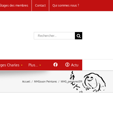
Stages des membres
Contact
Qui sommes nous ?
Rechercher:
ges Charles
Plus…
Actu
Accueil
/
MHGouon Peintures
/
MHG_peintures019