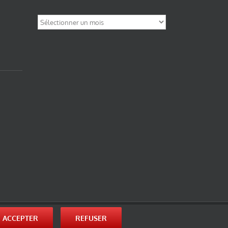
Archives
nité-Partage des Conditions Initiales à l’Identique 3.0 Unported (photos de ces
ACCEPTER
REFUSER