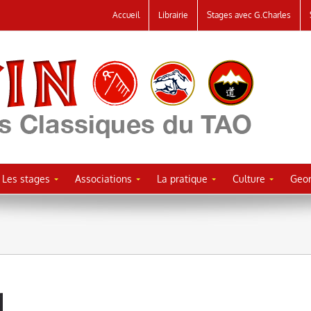
Accueil
Librairie
Stages avec G.Charles
Les stages
Associations
La pratique
Culture
Geor