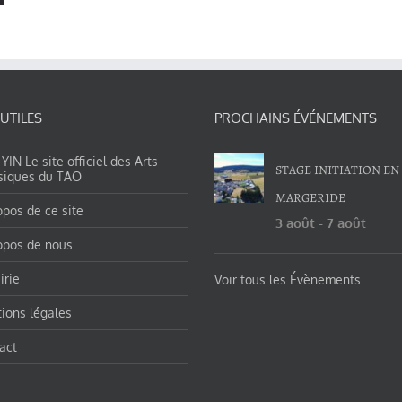
 UTILES
PROCHAINS ÉVÉNEMENTS
IN Le site officiel des Arts
STAGE INITIATION EN
siques du TAO
MARGERIDE
opos de ce site
3 août
-
7 août
opos de nous
irie
Voir tous les Évènements
ions légales
act