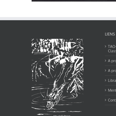
LIENS
TAO-Y
Clas
A pr
A pr
Libra
Ment
Cont