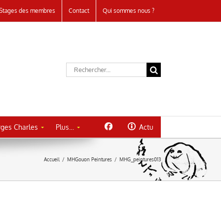
Stages des membres
Contact
Qui sommes nous ?
Rechercher:
ges Charles
Plus…
Actu
Accueil
/
MHGouon Peintures
/
MHG_peintures013