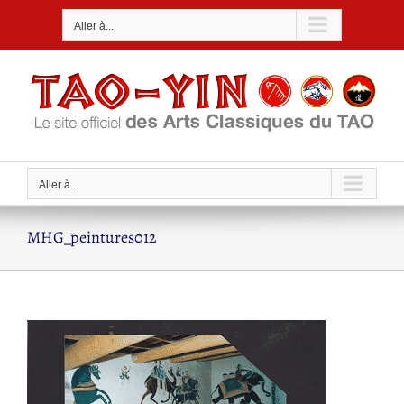
Passer
Aller à...
au
contenu
Aller à...
MHG_peintures012