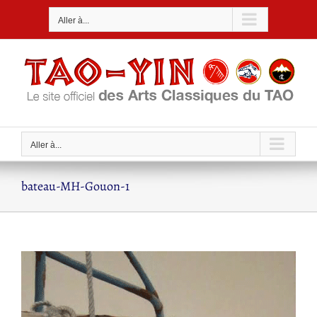
Passer
Aller à...
au
contenu
Aller à...
bateau-MH-Gouon-1