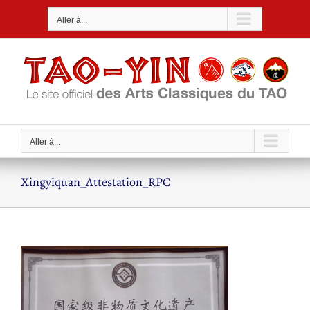
Passer
Aller à...
au
contenu
Aller à...
Xingyiquan_Attestation_RPC