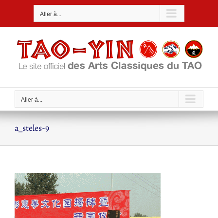
Passer
Aller à...
au
contenu
Aller à...
a_steles-9