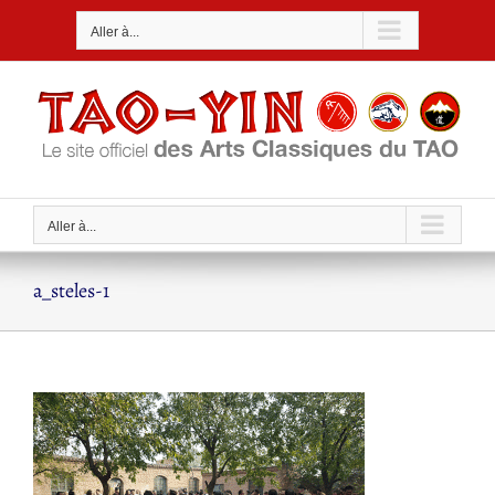
Passer
Aller à...
au
contenu
Aller à...
a_steles-1