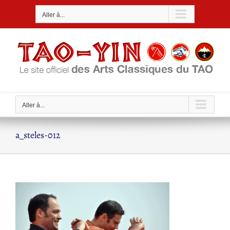
Passer
Aller à...
au
contenu
Aller à...
a_steles-012