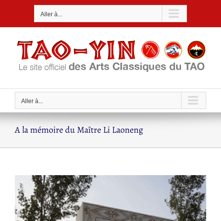
Passer
Aller à...
au
contenu
Aller à...
A la mémoire du Maître Li Laoneng
Voir
l'image
agrandie