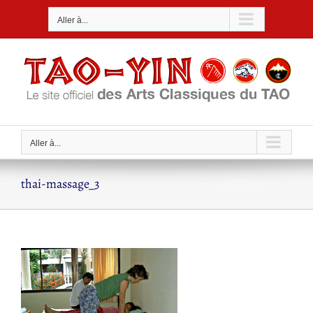
Passer
Aller à...
au
contenu
Aller à...
thai-massage_3