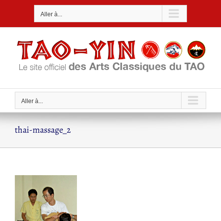
Passer
Aller à...
au
contenu
Aller à...
thai-massage_2