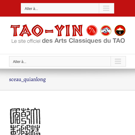
Passer
Aller à...
au
contenu
Aller à...
sceau_quianlong