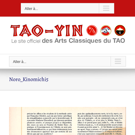
Passer
Aller à...
au
contenu
Aller à...
Noro_Kinomichi5