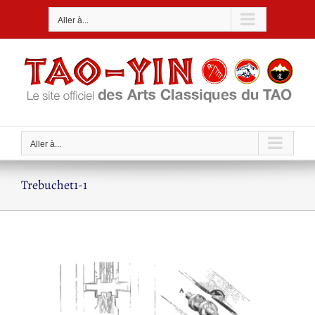
Passer
Aller à...
au
contenu
Aller à...
Trebuchet1-1