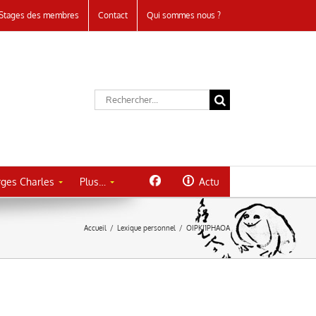
Stages des membres
Contact
Qui sommes nous ?
Rechercher:
ges Charles
Plus…
Actu
Accueil
/
Lexique personnel
/
OIPKJ1PHAOA