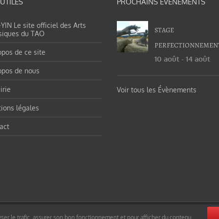
 UTILES
PROCHAINS ÉVÉNEMENTS
IN Le site officiel des Arts
STAGE
siques du TAO
PERFECTIONNEMEN
opos de ce site
10 août
-
14 août
opos de nous
irie
Voir tous les Évènements
ions légales
act
orges-charles/ et https://tao-yin.fr/san-yiquan-le-poing-des-trois-harmonies/ sous licence Creative Commons Pater
ser le trafic, assurer son bon fonctionnement et pour afficher du contenu.