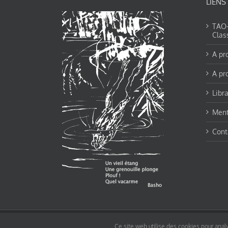
LIENS
TAO-Y
Clas
A pr
A pr
Libra
Ment
Cont
© tao-yin.co © TAO-YIN.fr Georges Charles, Hormis les pages https://tao-yin.fr/ge
Ce site web utilise des cookies pour analy