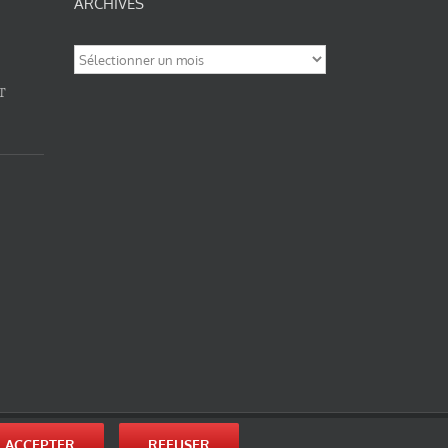
ARCHIVES
Archives
T
nité-Partage des Conditions Initiales à l’Identique 3.0 Unported (photos de ces
ACCEPTER
REFUSER