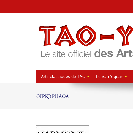
Passer
au
contenu
Arts classiques du TAO
Le San Yiquan
OIPKJ1PHAOA