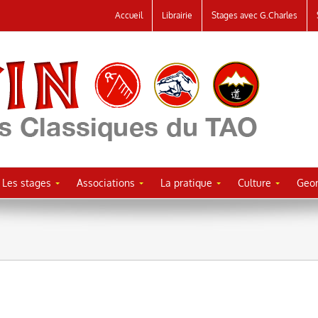
Accueil
Librairie
Stages avec G.Charles
Les stages
Associations
La pratique
Culture
Geor