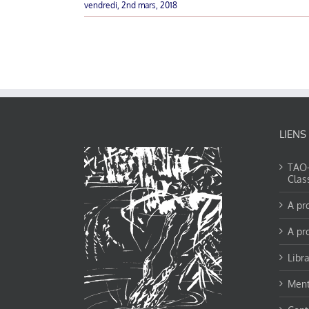
vendredi, 2nd mars, 2018
LIENS
TAO-Y
Clas
A pr
A pr
Libra
Ment