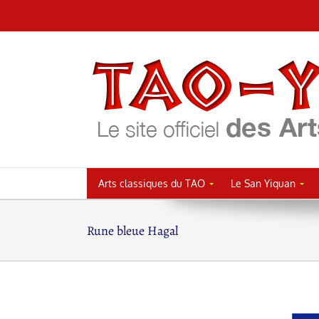
Passer
au
contenu
Arts classiques du TAO
Le San Yiquan
Rune bleue Hagal