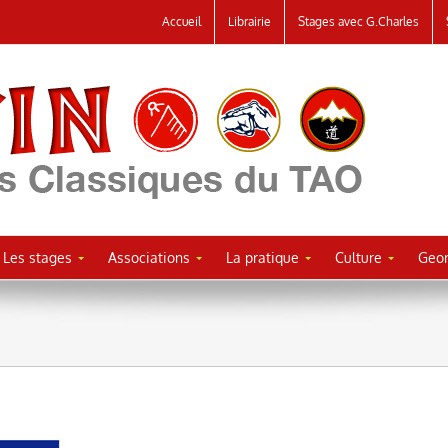
Accueil
Librairie
Stages avec G.Charles
Les stages
Associations
La pratique
Culture
Geor