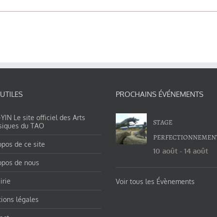
 UTILES
PROCHAINS ÉVÉNEMENTS
IN Le site officiel des Arts
STAGE
siques du TAO
PERFECTIONNEMEN
opos de ce site
10 août
-
14 août
opos de nous
irie
Voir tous les Évènements
ions légales