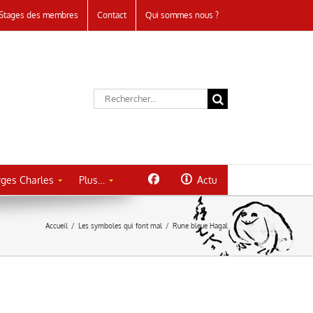
Stages des membres
Contact
Qui sommes nous ?
Rechercher:
ges Charles
Plus…
Actu
Accueil
/
Les symboles qui font mal
/
Rune bleue Hagal