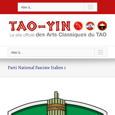
Passer
Aller à...
au
contenu
Aller à...
Parti National Fasciste Italien 1