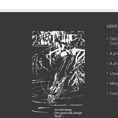
LIENS
TAO-Y
Clas
A pr
A pr
Libra
Ment
Cont