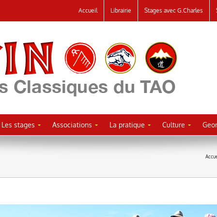
Accueil
Librairie
Stages avec G.Charles
Les stages
Associations
La pratique
Culture
Geor
Accue