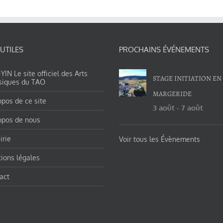
 UTILES
PROCHAINS ÉVÉNEMENTS
IN Le site officiel des Arts
STAGE INITIATION EN
siques du TAO
MARGERIDE
opos de ce site
3 août
-
7 août
opos de nous
irie
Voir tous les Évènements
ions légales
act