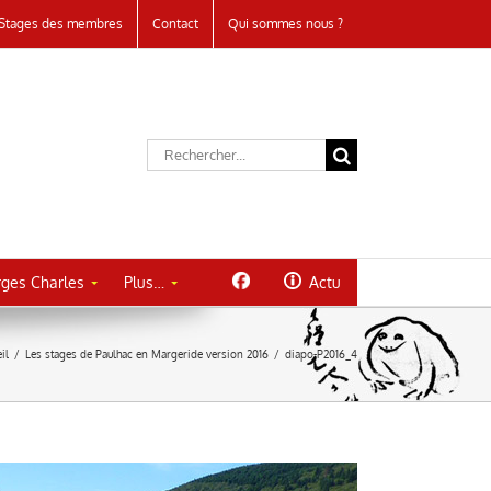
Stages des membres
Contact
Qui sommes nous ?
Rechercher:
ges Charles
Plus…
Actu
il
/
Les stages de Paulhac en Margeride version 2016
/
diapo-P2016_4