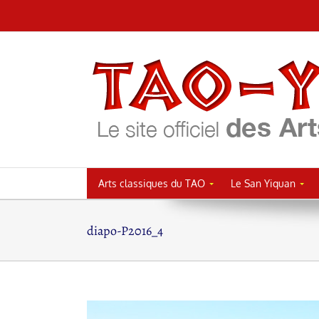
Passer
au
contenu
Arts classiques du TAO
Le San Yiquan
diapo-P2016_4