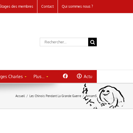
Stages des membres
Contact
Qui sommes nous ?
Rechercher:
ges Charles
Plus…
Actu
Accueil
/
Les Chinois Pendant La Grande Guerre
/
Annam5