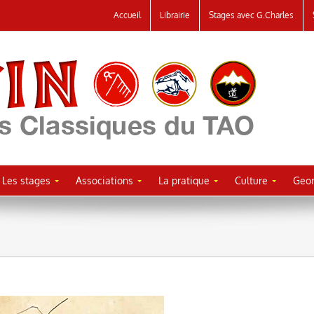
Accueil
Librairie
Stages avec G.Charles
Les stages
Associations
La pratique
Culture
Geor