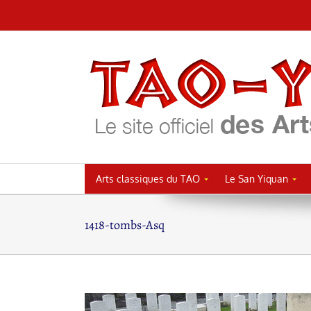
Passer
au
contenu
Arts classiques du TAO
Le San Yiquan
1418-tombs-Asq