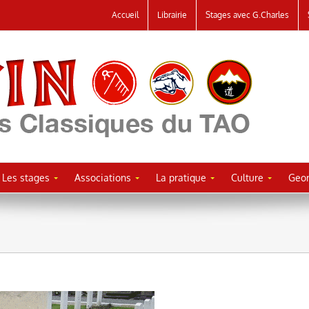
Accueil
Librairie
Stages avec G.Charles
Les stages
Associations
La pratique
Culture
Geor