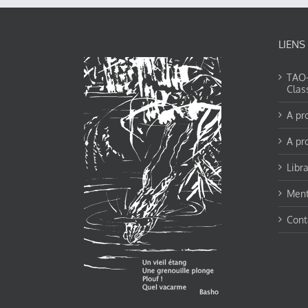
LIENS
TAO-Y
Clas
A pr
A pr
Libra
Ment
Cont