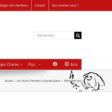
Stages des membres
Contact
Qui sommes nous ?
Rechercher:
ges Charles
Plus…
Actu
Accueil
/
Les Chinois Pendant La Grande Guerre
/
1418-tombs-Asq