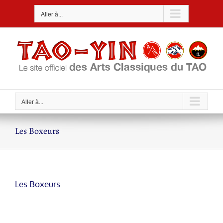
Passer
Aller à...
au
contenu
Aller à...
Les Boxeurs
Les Boxeurs