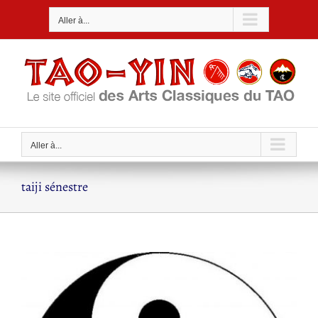
Passer
Aller à...
au
contenu
Aller à...
taiji sénestre