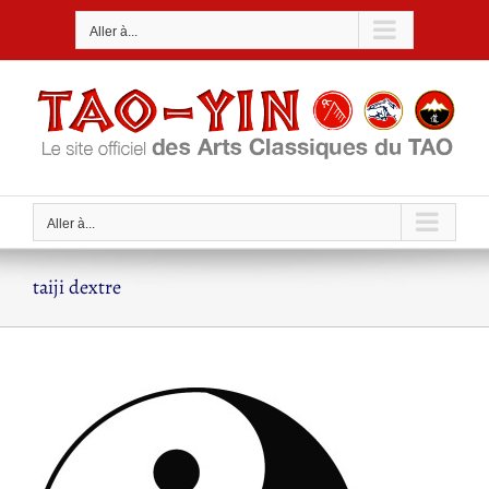
Passer
Aller à...
au
contenu
Aller à...
taiji dextre