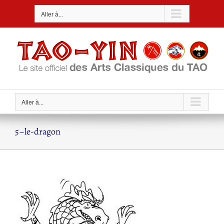
Passer
Aller à...
au
contenu
Aller à...
5–le-dragon