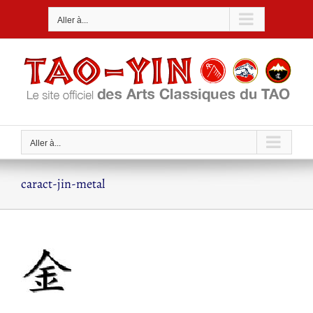
Passer
Aller à...
au
contenu
Aller à...
caract-jin-metal