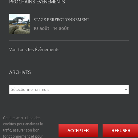
PROCHAINS ÉVÉNEMENTS
STAGE PERFECTIONNEMENT
10 août
-
14 août
Voir tous les Évènements
ARCHIVES
Archives
Ce site web utilise des
cookies pour analyser le
© tao-yin.co © TAO-YIN.fr Georges Charles, Hormis les pages https://tao-yin.fr/georges-charles/
ACCEPTER
REFUSER
trafic, assurer son bon
et https://tao-yin.fr/san-yiquan-le-poing-des-trois-harmonies/ sous licence Creative Commons
fonctionnement et pour
Paternité-Partage des Conditions Initiales à l’Identique 3.0 Unported (photos de ces pages non