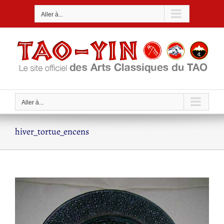
Passer
Aller à...
au
contenu
Aller à...
hiver_tortue_encens