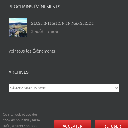
PROCHAINS ÉVÉNEMENTS
STAGE INITIATION EN MARGERIDE
3 août
-
7 août
Voir tous les Évènements
ARCHIVES
Archives
Ce site web utilise des
cookies pour analyser le
© tao-yin.co © TAO-YIN.fr Georges Charles, Hormis les pages https://tao-yin.fr/georges-charles/
ACCEPTER
REFUSER
trafic, assurer son bon