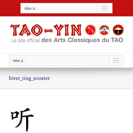
Passer
Aller à...
au
contenu
Aller à...
hiver_ting_ecouter