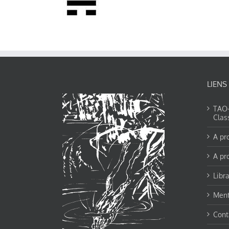
LIENS
TAO-Y
Clas
A pr
A pr
Libra
Ment
Cont