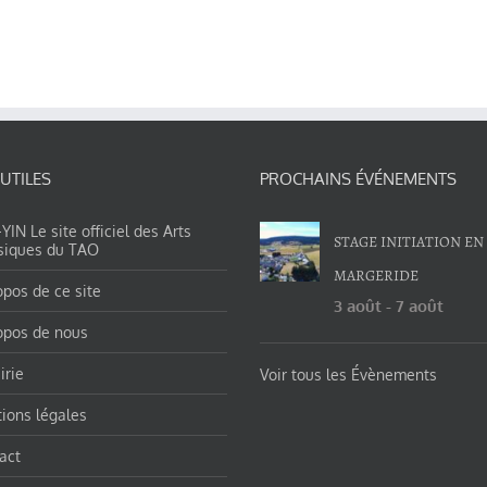
 UTILES
PROCHAINS ÉVÉNEMENTS
IN Le site officiel des Arts
STAGE INITIATION EN
siques du TAO
MARGERIDE
opos de ce site
3 août
-
7 août
opos de nous
irie
Voir tous les Évènements
ions légales
act