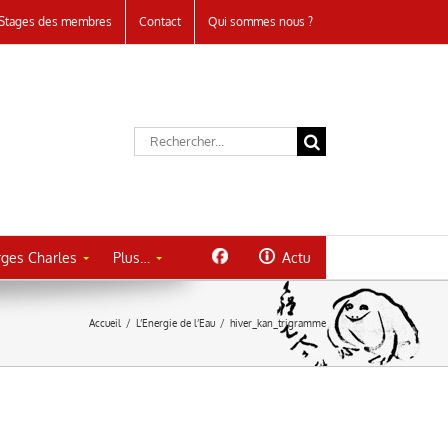
Stages des membres
Contact
Qui sommes nous ?
Rechercher:
ges Charles
Plus…
Actu
Accueil
/
L’Energie de l’Eau
/
hiver_kan_trigramme