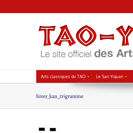
Passer
au
contenu
Arts classiques du TAO
Le San Yiquan
hiver_kan_trigramme