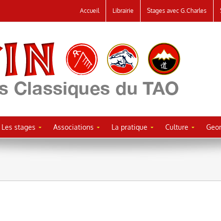
Accueil
Librairie
Stages avec G.Charles
Les stages
Associations
La pratique
Culture
Geor