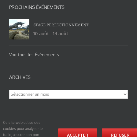
PROCHAINS ÉVÉNEMENTS
STAGE PERFECTIONNEMENT
10 août
-
14 août
Voir tous les Évènements
ARCHIVES
Archives
Ce site web utilise des
cookies pour analyser le
© tao-yin.co © TAO-YIN.fr Georges Charles, Hormis les pages https://tao-yin.fr/georges-charles/
ACCEPTER
REFUSER
trafic, assurer son bon