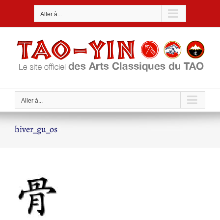
Passer
Aller à...
au
contenu
Aller à...
hiver_gu_os