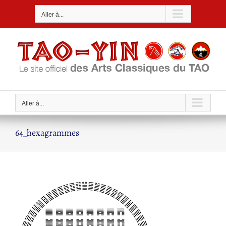
Passer
Aller à...
au
contenu
Aller à...
64_hexagrammes