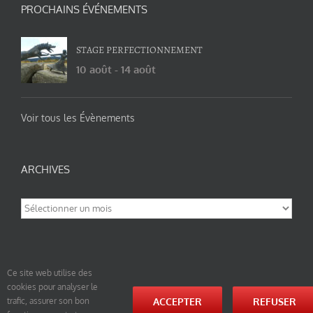
PROCHAINS ÉVÉNEMENTS
STAGE PERFECTIONNEMENT
10 août
-
14 août
Voir tous les Évènements
ARCHIVES
Archives
Ce site web utilise des
cookies pour analyser le
© tao-yin.co © TAO-YIN.fr Georges Charles, Hormis les pages https://tao-yin.fr/georges-charles/
ACCEPTER
REFUSER
trafic, assurer son bon
et https://tao-yin.fr/san-yiquan-le-poing-des-trois-harmonies/ sous licence Creative Commons