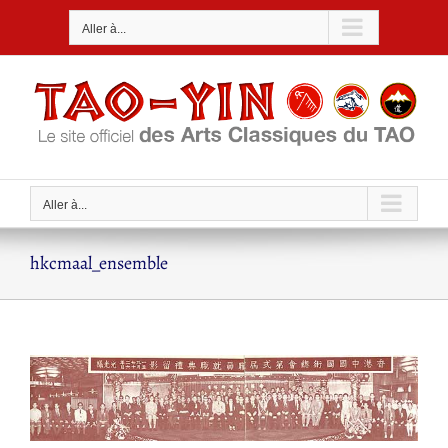
Passer
Aller à...
au
contenu
Aller à...
hkcmaal_ensemble