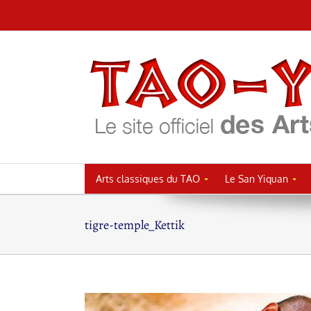
Passer
au
contenu
Arts classiques du TAO
Le San Yiquan
tigre-temple_Kettik