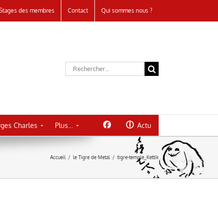
Stages des membres
Contact
Qui sommes nous ?
Rechercher:
ges Charles
Plus…
Actu
Accueil
/
le Tigre de Metal
/
tigre-temple_Kettik