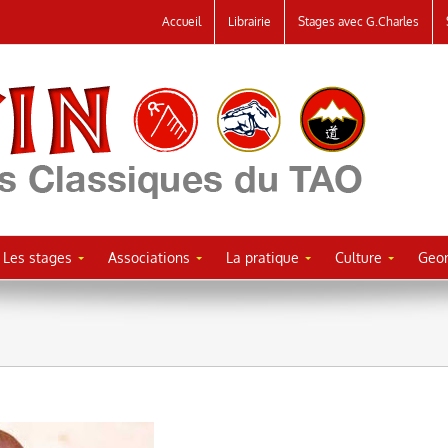
Accueil
Librairie
Stages avec G.Charles
Les stages
Associations
La pratique
Culture
Geor