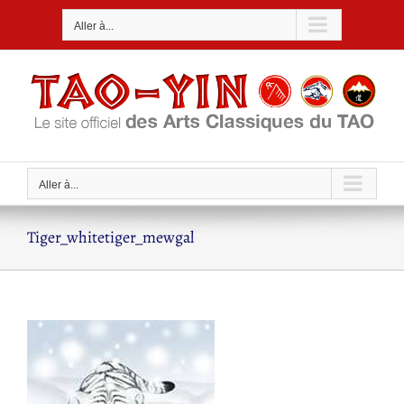
Passer
Aller à...
au
contenu
Aller à...
Tiger_whitetiger_mewgal