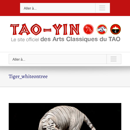
Passer
Aller à...
au
contenu
Aller à...
Tiger_whiteontree