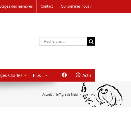
Stages des membres
Contact
Qui sommes nous ?
Rechercher:
ges Charles
Plus…
Actu
Accueil
/
le Tigre de Metal
/
tiger_two