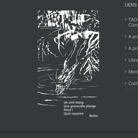
LIENS
TAO-Y
Clas
A pr
A pr
Libra
Ment
Cont