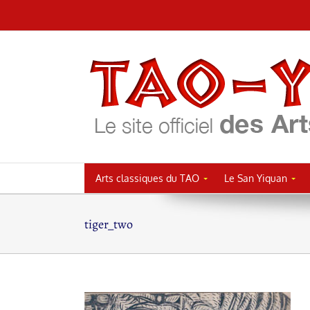
Passer
au
contenu
Arts classiques du TAO
Le San Yiquan
tiger_two