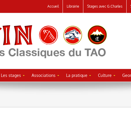
Accueil
Librairie
Stages avec G.Charles
Les stages
Associations
La pratique
Culture
Geor