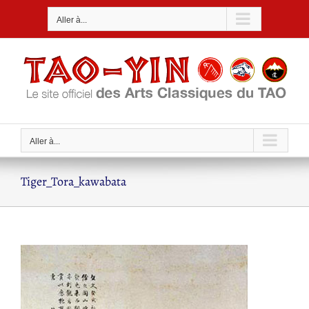
Passer
Aller à...
au
contenu
Aller à...
Tiger_Tora_kawabata