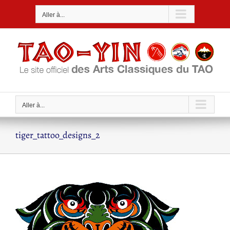
Passer
Aller à...
au
contenu
Aller à...
tiger_tattoo_designs_2