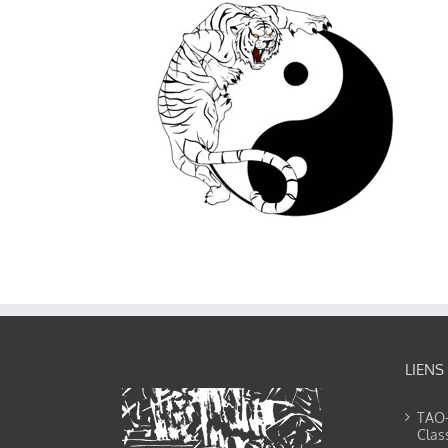
LIENS
TAO-Y
Clas