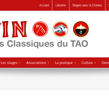
Accueil
Librairie
Stages avec G.Charles
Les stages
Associations
La pratique
Culture
Geor