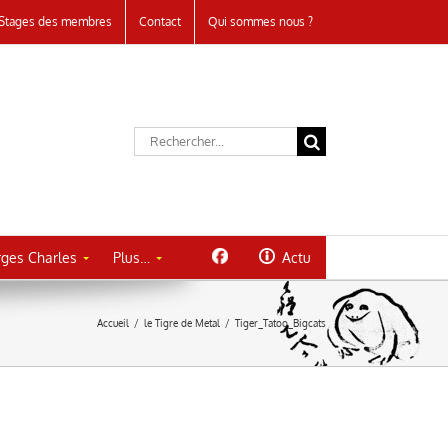
Stages des membres
Contact
Qui sommes nous ?
Rechercher:
ges Charles
Plus…
Actu
Accueil
/
le Tigre de Metal
/
Tiger_Tatoo_Bigcats