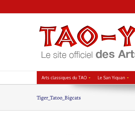
Passer
au
contenu
Arts classiques du TAO
Le San Yiquan
Tiger_Tatoo_Bigcats