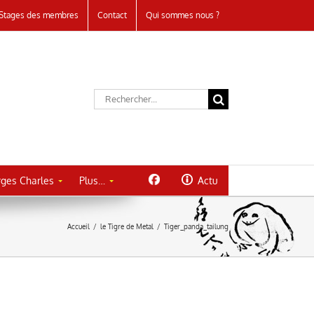
Stages des membres
Contact
Qui sommes nous ?
Rechercher:
ges Charles
Plus…
Actu
Accueil
/
le Tigre de Metal
/
Tiger_panda_tailung