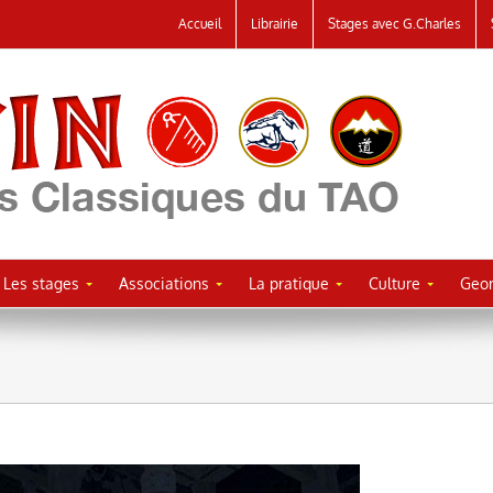
Accueil
Librairie
Stages avec G.Charles
Les stages
Associations
La pratique
Culture
Geor